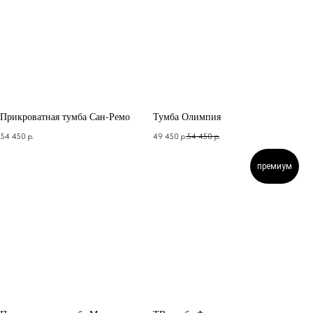
Прикроватная тумба Сан-Ремо
Тумба Олимпия
54 450
р.
49 450
р.
54 450
р.
премиум