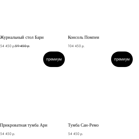
Журнальный стол Бари
Консоль Помпеи
54 450
р.
59 450
р.
104 450
р.
премиум
премиум
Прикроватная тумба Ари
Тумба Сан-Ремо
54 450
р.
54 450
р.