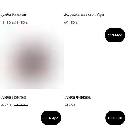
Тумба Римини
Журнальный стол Ари
44 450
р.
54 450
р.
69 450
р.
премиум
Тумба Помпеи
Тумба Феррара
59 450
р.
64 450
р.
54 450
р.
премиум
новинка