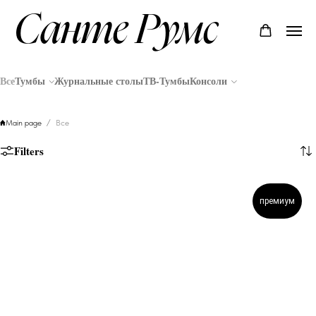
Санте Румс
Все
Тумбы
Журнальные столы
ТВ-Тумбы
Консоли
Main page
Все
Filters
премиум