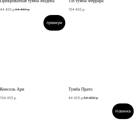
Прикроватная тумба Модена
ТВ-тумба Феррара
44 450
р.
54 450
р.
104 450
р.
премиум
Консоль Ари
Тумба Прато
104 450
р.
44 450
р.
54 450
р.
Новинка