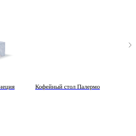
неция
Кофейный стол Палермо
Кон
94 4