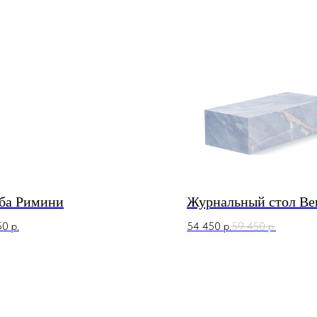
ба Римини
Журнальный стол Ве
50
р.
54 450
р.
59 450
р.