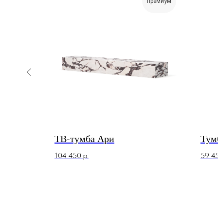
премиум
Ремо
ТВ-тумба Ари
Тум
104 450
р.
59 4