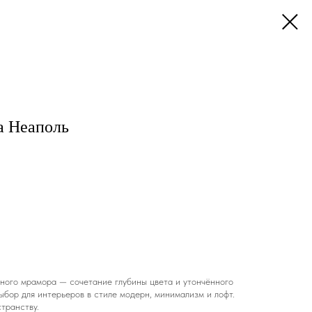
а Неаполь
рного мрамора — сочетание глубины цвета и утончённого
бор для интерьеров в стиле модерн, минимализм и лофт.
транству.