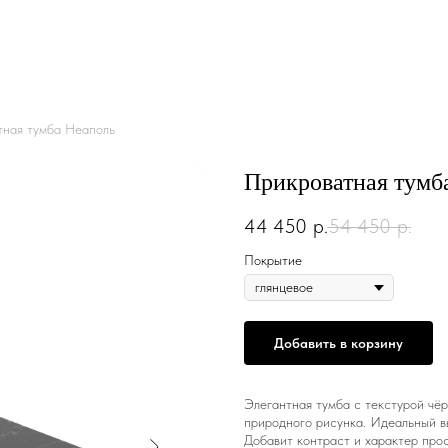
тная тумба Неаполь
Прикроватная тумб
44 450
р.
54 450
р.
Покрытие
Добавить в корзину
Элегантная тумба с текстурой чё
природного рисунка. Идеальный вы
Добавит контраст и характер прос