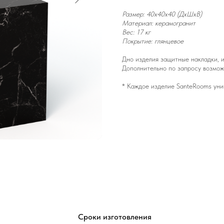
Размер: 40x40x40 (ДxШxВ)
Материал: керамогранит
Вес: 17 кг
Покрытие: глянцевое
Дно изделия защитные накладки, и
Дополнительно по запросу возмож
* Каждое изделие SanteRooms уни
Сроки изготовления