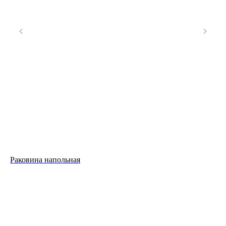
Раковина напольная
Ту
69 