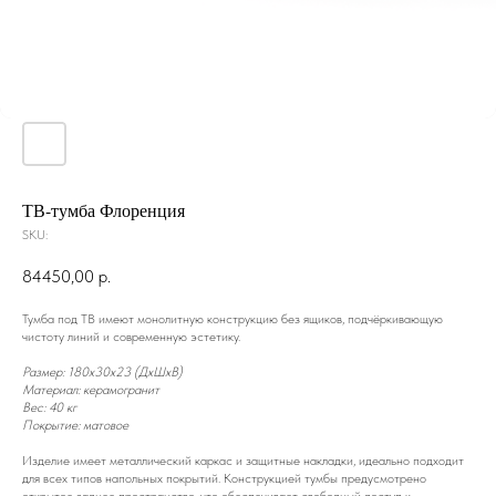
ТВ-тумба Флоренция
SKU:
84450,00
р.
Тумба под ТВ имеют монолитную конструкцию без ящиков, подчёркивающую
чистоту линий и современную эстетику.
Размер: 180x30x23 (ДxШxВ)
Материал: керамогранит
Вес: 40 кг
Покрытие: матовое
Изделие имеет металлический каркас и защитные накладки, идеально подходит
для всех типов напольных покрытий. Конструкцией тумбы предусмотрено