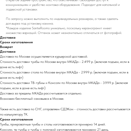
открытое заднее пространство, что обеспечивает свободный доступ к
коммуникациям и удобство монтажа оборудования.
Подходит для напольной и
подвесной установки.
По запросу можно выполнить по индивидуальным размерам, а также сделать
доп.вырез под установку камина.
*Каждое изделие SanteRooms уникально, поскольку керамогранит имеет
множество вариаций. Оттенок может незначительно отличаться от фотографий.
Доставка
Сроки изготовления
Возврат
Доставка
Доставка по Москве осуществляется курьерской доставкой.
Стоимость доставки тумбы по Москве внутри МКАДа - 2.499 р. (включая подъем, если в
доме есть лифт)
Стоимость доставки стола по Москве внутри МКАДа - 2.999 р. (включая подъем, если в
доме есть лифт)
Стоимость доставки ТВ-тубмы и Консоли по Москве внутри МКАДа - 3.999 р. (включая
подъем, если в доме есть лифт)
Доставка за пределы МКАДа раcсчитывается отдельно.
Возможен бесплатный самовывоз в Москве.
Также есть доставка по СНГ, отправляем СДЭКом - стоимость доставки рассчитывается
по калькулятору ТК.
Сроки изготовления
Тумбы, прикроватные тумбы и столы изготавливаются примерно 14 дней.
Консоли, тв-тумбы и тумбы с полочкой изготавливаются примерно 21 день.