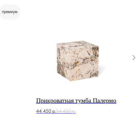
премиум
Прикроватная тумба Палермо
Кон
44 450
р.
54 450
р.
94 4