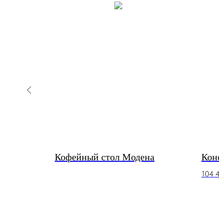
цо
Кофейный стол Модена
Кон
104 