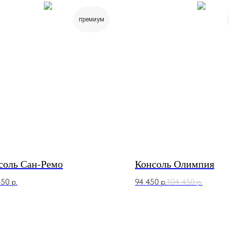
премиум
соль Сан-Ремо
Консоль Олимпия
450
р.
94 450
р.
104 450
р.