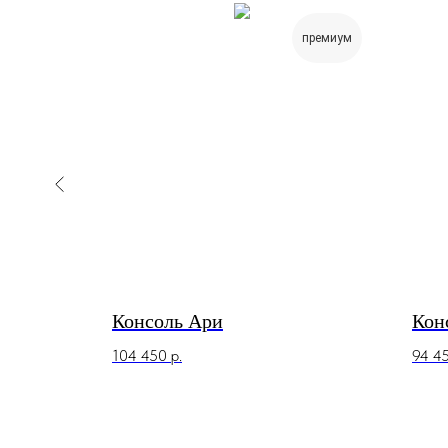
премиум
Консоль Ари
Кон
104 450
р.
94 4