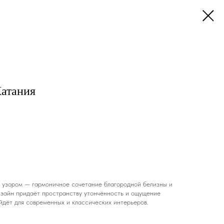
атания
 узором — гармоничное сочетание благородной белизны и
изайн придаёт пространству утончённость и ощущение
йдёт для современных и классических интерьеров.