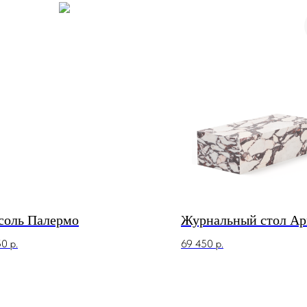
соль Палермо
Журнальный стол Ар
50
р.
69 450
р.