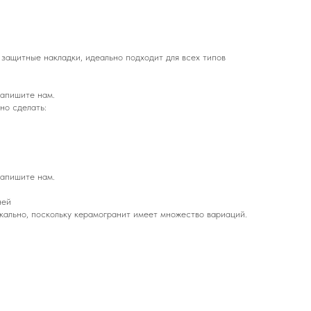
 защитные накладки, идеально подходит для всех типов
напишите нам.
но сделать:
напишите нам.
ней
кально, поскольку керамогранит имеет множество вариаций.