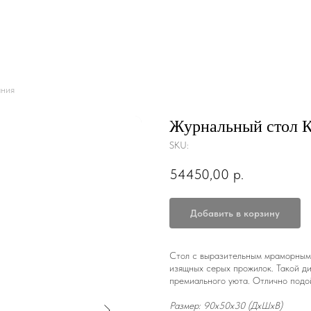
ания
Журнальный стол К
SKU:
54450,00
р.
Добавить в корзину
Стол с выразительным мраморным
изящных серых прожилок. Такой д
премиального уюта. Отлично подо
Размер: 90x50x30 (ДxШxВ)