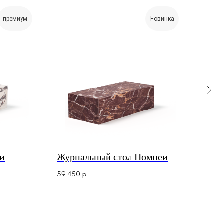
премиум
Новинка
и
Журнальный стол Помпеи
ТВ-
59 450
р.
104 