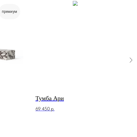
премиум
Тумба Ари
Тум
69 450
р.
59 4