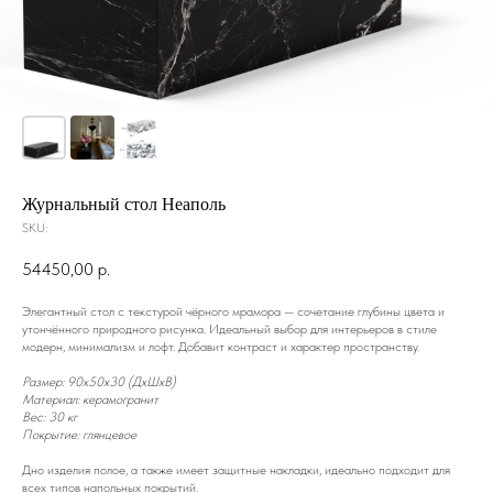
Журнальный стол Неаполь
SKU:
54450,00
р.
Элегантный стол с текстурой чёрного мрамора — сочетание глубины цвета и
утончённого природного рисунка. Идеальный выбор для интерьеров в стиле
модерн, минимализм и лофт. Добавит контраст и характер пространству.
Размер: 90x50x30 (ДxШxВ)
Материал: керамогранит
Вес: 30 кг
Покрытие: глянцевое
Дно изделия полое, а также имеет защитные накладки, идеально подходит для
всех типов напольных покрытий.