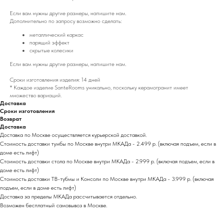
Если вам нужны другие размеры, напишите нам.
Дополнительно по запросу возможно сделать:
металлический каркас
парящий эффект
скрытые колесики
Если вам нужны другие размеры, напишите нам.
Сроки изготовления изделия: 14 дней
* Каждое изделие SanteRooms уникально, поскольку керамогранит имеет
множество вариаций.
Доставка
Сроки изготовления
Возврат
Доставка
Доставка по Москве осуществляется курьерской доставкой.
Стоимость доставки тумбы по Москве внутри МКАДа - 2.499 р. (включая подъем, если в
доме есть лифт)
Стоимость доставки стола по Москве внутри МКАДа - 2.999 р. (включая подъем, если в
доме есть лифт)
Стоимость доставки ТВ-тубмы и Консоли по Москве внутри МКАДа - 3.999 р. (включая
подъем, если в доме есть лифт)
Доставка за пределы МКАДа раcсчитывается отдельно.
Возможен бесплатный самовывоз в Москве.