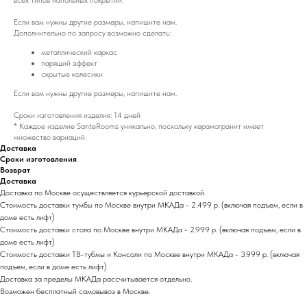
всех типов напольных покрытий.
Если вам нужны другие размеры, напишите нам.
Дополнительно по запросу возможно сделать:
металлический каркас
парящий эффект
скрытые колесики
Если вам нужны другие размеры, напишите нам.
Сроки изготовления изделия: 14 дней
* Каждое изделие SanteRooms уникально, поскольку керамогранит имеет
множество вариаций.
Доставка
Сроки изготовления
Возврат
Доставка
Доставка по Москве осуществляется курьерской доставкой.
Стоимость доставки тумбы по Москве внутри МКАДа - 2.499 р. (включая подъем, если в
доме есть лифт)
Стоимость доставки стола по Москве внутри МКАДа - 2.999 р. (включая подъем, если в
доме есть лифт)
Стоимость доставки ТВ-тубмы и Консоли по Москве внутри МКАДа - 3.999 р. (включая
подъем, если в доме есть лифт)
Доставка за пределы МКАДа раcсчитывается отдельно.
Возможен бесплатный самовывоз в Москве.